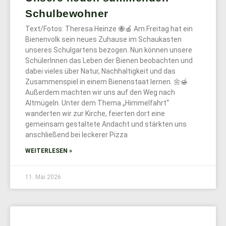
Schulbewohner
Text/Fotos: Theresa Heinze 🐝🍎 Am Freitag hat ein
Bienenvolk sein neues Zuhause im Schaukasten
unseres Schulgartens bezogen. Nun können unsere
SchülerInnen das Leben der Bienen beobachten und
dabei vieles über Natur, Nachhaltigkeit und das
Zusammenspiel in einem Bienenstaat lernen. 🌼🍯
Außerdem machten wir uns auf den Weg nach
Altmügeln. Unter dem Thema „Himmelfahrt“
wanderten wir zur Kirche, feierten dort eine
gemeinsam gestaltete Andacht und stärkten uns
anschließend bei leckerer Pizza
WEITERLESEN »
11. Mai 2026