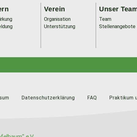
ern
Verein
Unser Tea
irkung
Organisation
Team
ldung
Unterstützung
Stellenangebote
ssum
Datenschutzerklärung
FAQ
Praktikum 
felbaum“ e.V.