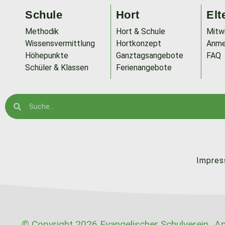
Schule
Hort
Elt
Methodik
Hort & Schule
Mitw
Wissensvermittlung
Hortkonzept
Anme
Höhepunkte
Ganztagsangebote
FAQ
Schüler & Klassen
Ferienangebote
Impre
© Copyright 2026 Evangelischer Schulverein „Ap