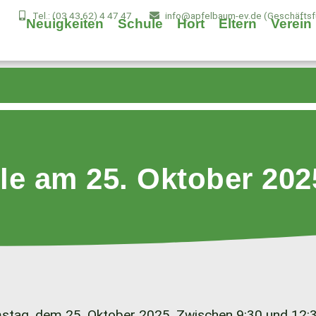
Tel.: (03 43 62) 4 47 47
info@apfelbaum-ev.de (Geschäftsfü
Neuigkeiten
Schule
Hort
Eltern
Verein
le am 25. Oktober 202
stag, dem 25. Oktober 2025. Zwischen 9:30 und 12:30 