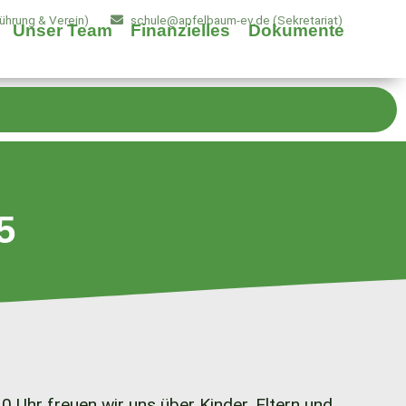
hrung & Verein)
schule@apfelbaum-ev.de (Sekretariat)
Unser Team
Finanzielles
Dokumente
5
Uhr freuen wir uns über Kinder, Eltern und