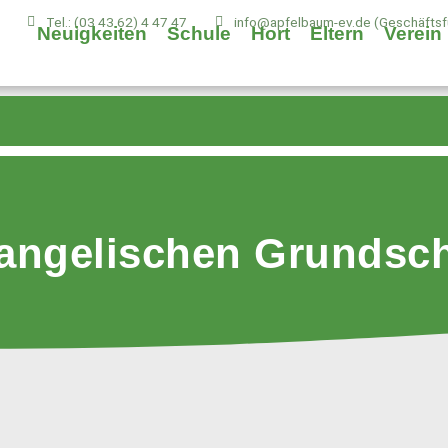
Tel.: (03 43 62) 4 47 47
info@apfelbaum-ev.de (Geschäftsfü
Neuigkeiten
Schule
Hort
Eltern
Verein
vangelischen Grundsc