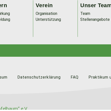
ern
Verein
Unser Tea
irkung
Organisation
Team
ldung
Unterstützung
Stellenangebote
ssum
Datenschutzerklärung
FAQ
Praktikum 
felbaum“ e.V.