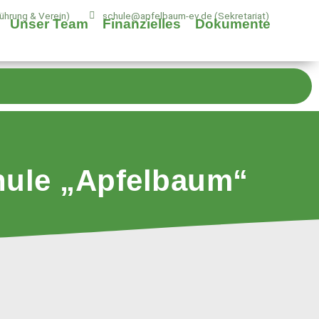
hrung & Verein)
schule@apfelbaum-ev.de (Sekretariat)
Unser Team
Finanzielles
Dokumente
hule „Apfelbaum“